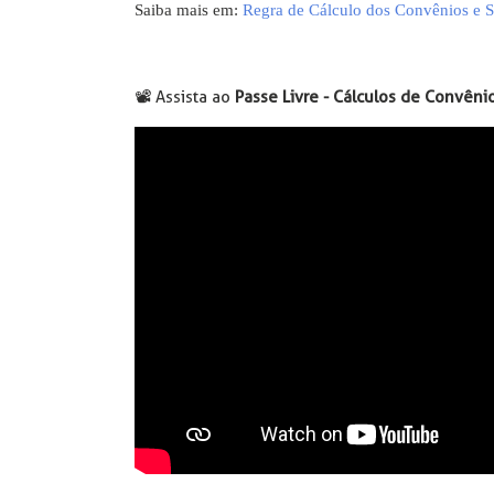
Saiba mais em:
Regra de Cálculo dos Convênios e S
📽️ Assista ao
Passe Livre - Cálculos de Convêni