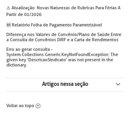
⚠️ Atualização: Novas Naturezas de Rubricas Para Férias A
Partir de 01/2026
🆕️ Relatório Folha de Pagamento Parametrizável
Diferença nos Valores de Convênio/Plano de Saúde Entre
a Consulta de Convênios DIRF e a Carta de Rendimentos
Erro ao gerar consulta -
System.Collections.Generic.KeyNotFoundException: The
given key 'DescricaoSindicato' was not present in the
dictionary.
Artigos nessa seção
Reabertura do Cálculo de Convênios
Voltar ao topo
Valores de Benefícios Calculados e Não Integraram na
Swile