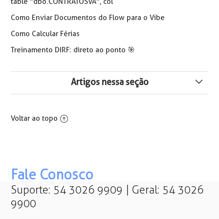
table "dbo.CONTRATOSVA", col
Como Enviar Documentos do Flow para o Vibe
Como Calcular Férias
Treinamento DIRF: direto ao ponto 🎯
Artigos nessa seção
Reabertura do Cálculo de Convênios
Voltar ao topo
Valores de Benefícios Calculados e Não Integraram na
Swile
Erro ao excluir contrato - Esta informação não pode ser
excluída pois está em uso no sistema. The DELETE
Fale Conosco
statement conflicted with the REFERENCE constraint "FK
CONTRATOSVA 01". The conflict occurred in database
Suporte: 54 3026 9909 | Geral: 54 3026
XXX, table "dbo.CONTRATOSVA", col
9900