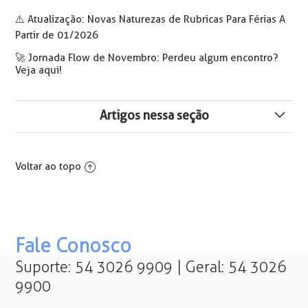
⚠️ Atualização: Novas Naturezas de Rubricas Para Férias A
Partir de 01/2026
🚀 Jornada Flow de Novembro: Perdeu algum encontro?
Veja aqui!
Artigos nessa seção
Reabertura do Cálculo de Convênios
Voltar ao topo
Valores de Benefícios Calculados e Não Integraram na
Swile
Erro ao excluir contrato - Esta informação não pode ser
excluída pois está em uso no sistema. The DELETE
Fale Conosco
statement conflicted with the REFERENCE constraint "FK
CONTRATOSVA 01". The conflict occurred in database
Suporte: 54 3026 9909 | Geral: 54 3026
XXX, table "dbo.CONTRATOSVA", col
9900