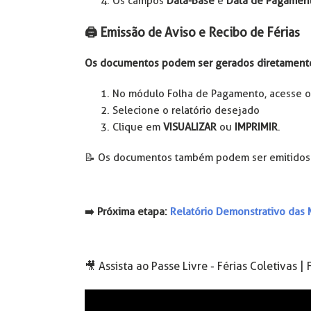
Os campos
Data-Base
e
Data de Pagamen
🖨️ Emissão de Aviso e Recibo de Férias
Os documentos podem ser gerados diretamente a
No módulo Folha de Pagamento, acesse 
Selecione o relatório desejado
Clique em
VISUALIZAR
ou
IMPRIMIR
.
📝 Os documentos também podem ser emitidos
➡️ Próxima etapa:
Relatório Demonstrativo das
🎥 Assista ao Passe Livre - Férias Coletivas 