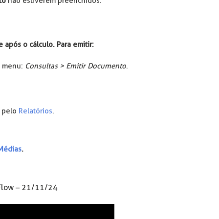
to
não estiverem preenchidos.
pós o cálculo. Para emitir:
o menu:
Consultas > Emitir Documento
.
 pelo
Relatórios
.
 Médias
.
| Flow – 21/11/24