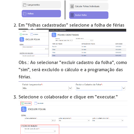
Em "folhas cadastradas" selecione a folha de férias
Obs.: Ao selecionar "excluir cadastro da folha", como
"sim", será excluído o cálculo e a programação das
férias.
Selecione o colaborador e clique em "executar."