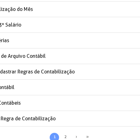
ilização do Mês
3º Salário
érias
de Arquivo Contábil
astrar Regras de Contabilização
ntábil
Contábeis
 Regra de Contabilização
1
2
›
»