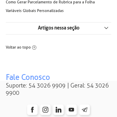
Como Gerar Parcelamento de Rubrica para a Folha
Variáveis Globais Personalizadas
Artigos nessa seção
Como Desbloquear Rubricas
Voltar ao topo
O registro xx/xx/xxxx está bloqueado devido a
consolidação da folha. Para modifica-lo será necessário
reabrir as folhas até a data do histórico ou criar um
histórico com data posterior a
Fale Conosco
Cálculo Pensão Judicial sobre o Liquido da Folha de
Pagamento X IRF Lei 15270
Suporte: 54 3026 9909 | Geral: 54 3026
9900
Como Emitir uma Lista de Rubricas para Conferência das
Alocações Contábeis
Reoneração da Folha de Pagamento