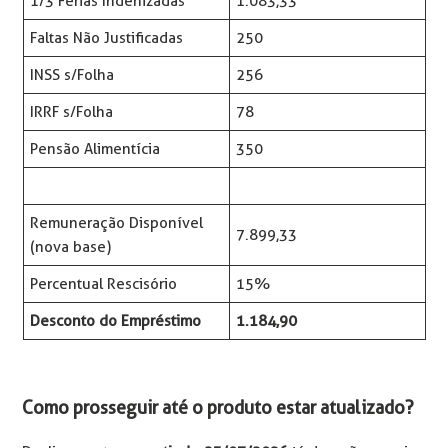
1/3 Férias Indenizadas
1.083,33
Faltas Não Justificadas
250
INSS s/Folha
256
IRRF s/Folha
78
Pensão Alimentícia
350
Remuneração Disponível
7.899,33
(nova base)
Percentual Rescisório
15%
Desconto do Empréstimo
1.184,90
Como prosseguir até o produto estar atualizado?