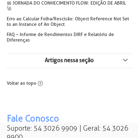
📅️ JORNADA DO CONHECIMENTO FLOW: EDIÇÃO DE ABRIL
🚀
Erro ao Calcular Folha/Rescisão: Object Reference Not Set
to an Instance of An Object
FAQ – Informe de Rendimentos DIRF e Relatório de
Diferenças
Artigos nessa seção
⚠️ Orientações Crédito do Trabalhador (eConsignado):
Alterações no Sistema para Cálculo de Rescisão
Voltar ao topo
Aviso ao calcular Rescisão/Folha - O período XX/XXXX
não está consolidado. Os Resultados Deste Cálculo
Podem ser Impactados.
Fale Conosco
Como Utilizar a Rotina Atualizar Dados para Cálculo
Suporte: 54 3026 9909 | Geral: 54 3026
9900