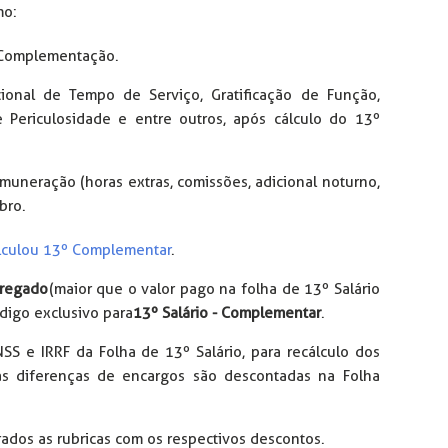
mo:
º Complementação.
cional de Tempo de Serviço, Gratificação de Função,
e Periculosidade e entre outros, após cálculo do 13º
emuneração (horas extras, comissões, adicional noturno,
bro.
lculou 13º Complementar
.
pregado
(maior que o valor pago na folha de 13º Salário
digo exclusivo para
13º Salário - Complementar
.
SS e IRRF da Folha de 13º Salário, para recálculo dos
 as diferenças de encargos são descontadas na Folha
ados as rubricas com os respectivos descontos.