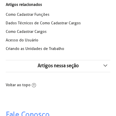
Artigos relacionados
Como Cadastrar Funções
Dados Técnicos de Como Cadastrar Cargos
Como Cadastrar Cargos
Acesso do Usuário
Criando as Unidades de Trabalho
Artigos nessa seção
eConsignado - Rubrica de base da rescisão vinculada
ao contrato incorreto - Erros 1988 e 2009.
Voltar ao topo
Como Inativar um Contrato no Sistema
O campo "País da Nacionalidade" do cadastro do
contrato é de preenchimento obrigatório
Fale Conosco