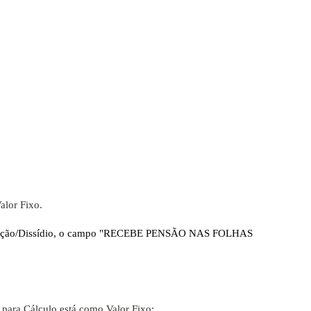
alor Fixo.
venção/Dissídio, o campo "RECEBE PENSÃO NAS FOLHAS
e para Cálculo está como Valor Fixo: