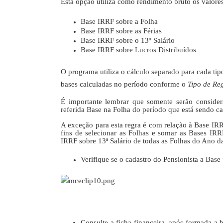
Esta opção utiliza como rendimento bruto os valores
Base IRRF sobre a Folha
Base IRRF sobre as Férias
Base IRRF sobre o 13º Salário
Base IRRF sobre Lucros Distribuídos
O programa utiliza o cálculo separado para cada ti
bases calculadas no período conforme o
Tipo de Re
É importante lembrar que somente serão consider
referida Base na Folha do período que está sendo c
A exceção para esta regra é com relação à Base IRRF
fins de selecionar as Folhas e somar as Bases IRR
IRRF sobre 13ª Salário de todas as Folhas do Ano d
Verifique se o cadastro do Pensionista a Bas
Consulte a ficha financeira, após formada a b