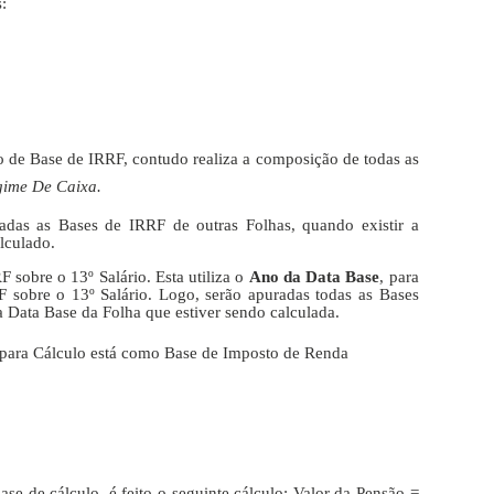
:
po de Base de IRRF, contudo realiza a composição de todas as
gime De Caixa.
adas as Bases de IRRF de outras Folhas, quando existir a
alculado.
 sobre o 13º Salário. Esta utiliza o
Ano da Data Base
, para
F sobre o 13º Salário. Logo, serão apuradas todas as Bases
a Data Base da Folha que estiver sendo calculada.
e para Cálculo está como Base de Imposto de Renda
ase de cálculo, é feito o seguinte cálculo: Valor da Pensão =