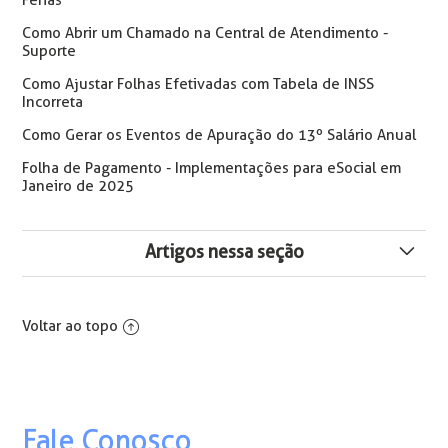
Como Abrir um Chamado na Central de Atendimento -
Suporte
Como Ajustar Folhas Efetivadas com Tabela de INSS
Incorreta
Como Gerar os Eventos de Apuração do 13º Salário Anual
Folha de Pagamento - Implementações para eSocial em
Janeiro de 2025
Artigos nessa seção
⚠️ Orientações Crédito do Trabalhador (eConsignado):
Alterações no Sistema para Cálculo de Rescisão
Voltar ao topo
Aviso ao calcular Rescisão/Folha - O período XX/XXXX
não está consolidado. Os Resultados Deste Cálculo
Podem ser Impactados.
Fale Conosco