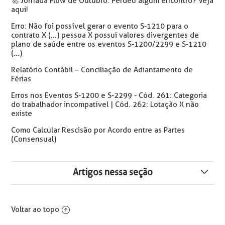
🚀 Jornada Flow de Outubro: Perdeu algum encontro? Veja
aqui!
Erro: Não foi possível gerar o evento S-1210 para o
contrato X (...) pessoa X possui valores divergentes de
plano de saúde entre os eventos S-1200/2299 e S-1210
(...)
Relatório Contábil – Conciliação de Adiantamento de
Férias
Erros nos Eventos S-1200 e S-2299 - Cód. 261: Categoria
do trabalhador incompatível | Cód. 262: Lotação X não
existe
Como Calcular Rescisão por Acordo entre as Partes
(Consensual)
Artigos nessa seção
Melhoria no Produto: Agendamento Automático da
Geração de Dados para Imposto de Renda
Voltar ao topo