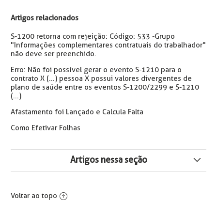
Artigos relacionados
S-1200 retorna com rejeição: Código: 533 -Grupo
"Informações complementares contratuais do trabalhador"
não deve ser preenchido.
Erro: Não foi possível gerar o evento S-1210 para o
contrato X (...) pessoa X possui valores divergentes de
plano de saúde entre os eventos S-1200/2299 e S-1210
(...)
Afastamento foi Lançado e Calcula Falta
Como Efetivar Folhas
Artigos nessa seção
Melhoria no Produto: Agendamento Automático da
Geração de Dados para Imposto de Renda
Voltar ao topo
Como Conferir Mensalmente a DIRF no Esocial