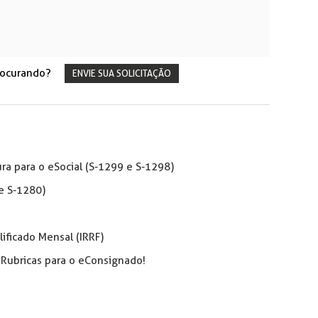
rocurando?
ENVIE SUA SOLICITAÇÃO
a para o eSocial (S-1299 e S-1298)
e S-1280)
lificado Mensal (IRRF)
 Rubricas para o eConsignado!