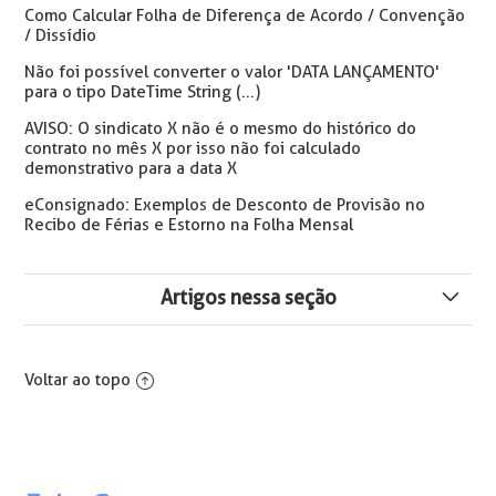
Como Calcular Folha de Diferença de Acordo / Convenção
/ Dissídio
Não foi possível converter o valor 'DATA LANÇAMENTO'
para o tipo DateTime String (...)
AVISO: O sindicato X não é o mesmo do histórico do
contrato no mês X por isso não foi calculado
demonstrativo para a data X
eConsignado: Exemplos de Desconto de Provisão no
Recibo de Férias e Estorno na Folha Mensal
Artigos nessa seção
⚠️ Orientações Crédito do Trabalhador (eConsignado):
Alterações no Sistema para Cálculo de Rescisão
Voltar ao topo
Aviso ao calcular Rescisão/Folha - O período XX/XXXX
não está consolidado. Os Resultados Deste Cálculo
Podem ser Impactados.