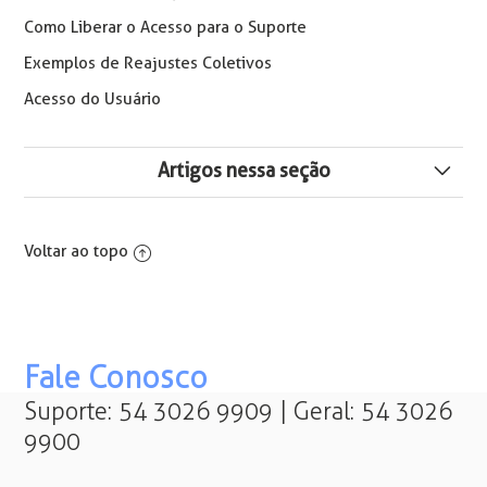
Como Liberar o Acesso para o Suporte
Exemplos de Reajustes Coletivos
Acesso do Usuário
Artigos nessa seção
⚠️ Orientações Crédito do Trabalhador (eConsignado):
Alterações no Sistema para Cálculo de Rescisão
Voltar ao topo
Aviso ao calcular Rescisão/Folha - O período XX/XXXX
não está consolidado. Os Resultados Deste Cálculo
Podem ser Impactados.
Fale Conosco
Como Utilizar a Rotina Atualizar Dados para Cálculo
Suporte: 54 3026 9909 | Geral: 54 3026
9900
⚠️Crédito do Trabalhador (eConsignado): Principais
Mudanças nas Rescisões Contratuais