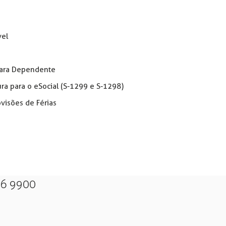
vel
 para Dependente
a para o eSocial (S-1299 e S-1298)
ovisões de Férias
26 9900