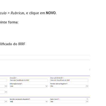
culo > Rubrica
s, e clique em
NOVO
.
inte forma:
ificado do IRRF