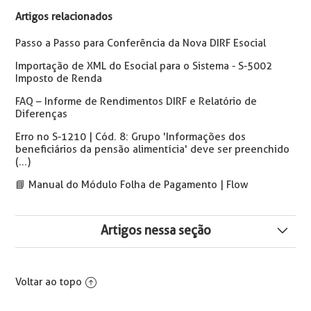
Artigos relacionados
Passo a Passo para Conferência da Nova DIRF Esocial
Importação de XML do Esocial para o Sistema - S-5002
Imposto de Renda
FAQ – Informe de Rendimentos DIRF e Relatório de
Diferenças
Erro no S-1210 | Cód. 8: Grupo 'Informações dos
beneficiários da pensão alimentícia' deve ser preenchido
(...)
📘 Manual do Módulo Folha de Pagamento | Flow
Artigos nessa seção
⚠️ Orientações Crédito do Trabalhador (eConsignado):
Alterações no Sistema para Cálculo de Rescisão
Voltar ao topo