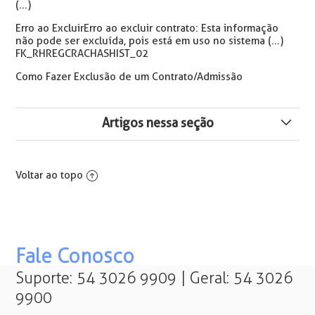
(...)
Erro ao ExcluirErro ao excluir contrato: Esta informação
não pode ser excluída, pois está em uso no sistema (...)
FK_RHREGCRACHASHIST_02
Como Fazer Exclusão de um Contrato/Admissão
Artigos nessa seção
eConsignado - Rubrica de base da rescisão vinculada
ao contrato incorreto - Erros 1988 e 2009.
Voltar ao topo
Como Inativar um Contrato no Sistema
O campo "País da Nacionalidade" do cadastro do
contrato é de preenchimento obrigatório
Fale Conosco
Suporte: 54 3026 9909 | Geral: 54 3026
Erro ao excluir contrato: Esta informação não pode ser
9900
excluída, pois está em uso no sistema (...)
FK_DISPENSADOSPTO_CONTR.