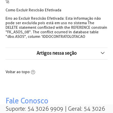
🚀
Como Excluir Rescisão Efetivada
Erro ao Excluir Rescisão Efetivada: Esta informação não
pode ser excluída pois está em uso no sistema The
DELETE statement conflicted with the REFERENCE constrain
"FK_ASOS_08". The conflict ocurred in database table
"dbo.ASOS", column 'IDDOCONTRATOLOTACAO
Artigos nessa seção
Como Calcular e Conferir Desconto de eConsignado em
Rescisão (Crédito do Trabalhador)
Voltar ao topo
FAQ - Perguntas frequentes sobre o novo cálculo na
rescisão para crédito do trabalhador (eConsignado)
Composição da Remuneração Disponível nas Verbas
Fale Conosco
Rescisórias para eConsignado
Suporte: 54 3026 9909 | Geral: 54 3026