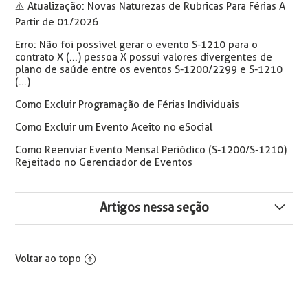
⚠️ Atualização: Novas Naturezas de Rubricas Para Férias A
Partir de 01/2026
Erro: Não foi possível gerar o evento S-1210 para o
contrato X (...) pessoa X possui valores divergentes de
plano de saúde entre os eventos S-1200/2299 e S-1210
(...)
Como Excluir Programação de Férias Individuais
Como Excluir um Evento Aceito no eSocial
Como Reenviar Evento Mensal Periódico (S-1200/S-1210)
Rejeitado no Gerenciador de Eventos
Artigos nessa seção
Melhoria no Produto: Agendamento Automático da
Geração de Dados para Imposto de Renda
Voltar ao topo
Como Conferir Mensalmente a DIRF no Esocial