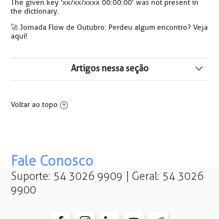
The given key 'xx/xx/xxxx 00:00:00' was not present in
the dictionary.
🚀 Jornada Flow de Outubro: Perdeu algum encontro? Veja
aqui!
Artigos nessa seção
eConsignado - Rubrica de base da rescisão vinculada
ao contrato incorreto - Erros 1988 e 2009.
Voltar ao topo
Como Inativar um Contrato no Sistema
O campo "País da Nacionalidade" do cadastro do
contrato é de preenchimento obrigatório
Fale Conosco
Suporte: 54 3026 9909 | Geral: 54 3026
Erro ao excluir contrato: Esta informação não pode ser
9900
excluída, pois está em uso no sistema (...)
FK_DISPENSADOSPTO_CONTR.