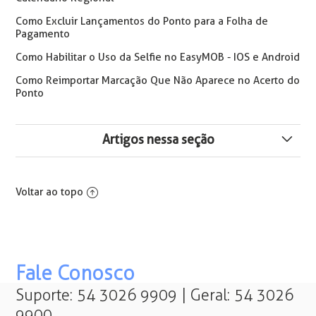
Como Excluir Lançamentos do Ponto para a Folha de
Pagamento
Como Habilitar o Uso da Selfie no EasyMOB - IOS e Android
Como Reimportar Marcação Que Não Aparece no Acerto do
Ponto
Artigos nessa seção
Número de fabricação de REP com letras em arquivos
AFD.
Voltar ao topo
Intrajornada: Legislação, Cálculo e Parametrização no
Flow
Como alterar funcionários de uma escala para outra em
Fale Conosco
lote
Suporte: 54 3026 9909 | Geral: 54 3026
9900
Funcionário em Férias com Registro de Ponto -