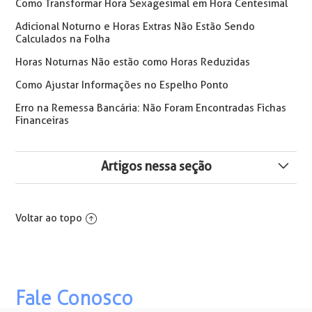
Como Transformar Hora Sexagesimal em Hora Centesimal
Adicional Noturno e Horas Extras Não Estão Sendo
Calculados na Folha
Horas Noturnas Não estão como Horas Reduzidas
Como Ajustar Informações no Espelho Ponto
Erro na Remessa Bancária: Não Foram Encontradas Fichas
Financeiras
Artigos nessa seção
🔒 Bloqueio de Cálculo de Ponto para Períodos com
Folha Consolidada
Voltar ao topo
Intrajornada: Legislação, Cálculo e Parametrização no
Flow
Fale Conosco
Visualização das Programações e
Afastamentos/Ausências Aplicados ao Dia