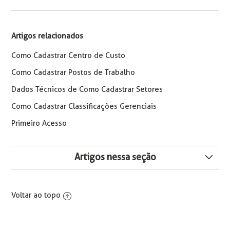
Artigos relacionados
Como Cadastrar Centro de Custo
Como Cadastrar Postos de Trabalho
Dados Técnicos de Como Cadastrar Setores
Como Cadastrar Classificações Gerenciais
Primeiro Acesso
Artigos nessa seção
eConsignado - Rubrica de base da rescisão vinculada
ao contrato incorreto - Erros 1988 e 2009.
Voltar ao topo
Como Inativar um Contrato no Sistema