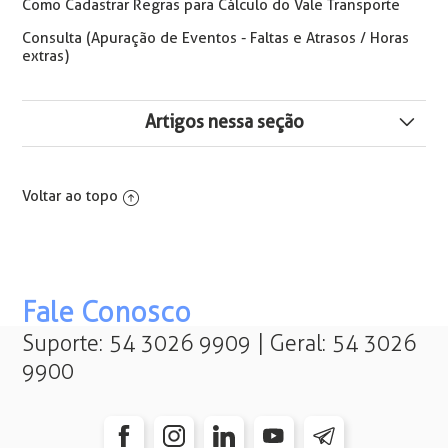
Como Cadastrar Regras para Cálculo do Vale Transporte
Consulta (Apuração de Eventos - Faltas e Atrasos / Horas
extras)
Artigos nessa seção
Consulta de Comparativo RRA DIRF
Voltar ao topo
Tabela de Rubricas S-1010 X DIRF
No mês xxx o familiar xxxx não está configurado para a
empresa xxx para a pessoa xxxx
Fale Conosco
Esta pasta excede o tamanho máximo permitido (6Mb)
Suporte: 54 3026 9909 | Geral: 54 3026
para carga no sistema
9900
Erro na Importação do Arquivo Seguro Desemprego
Diferença nos Valores de Convênio/Plano de Saúde