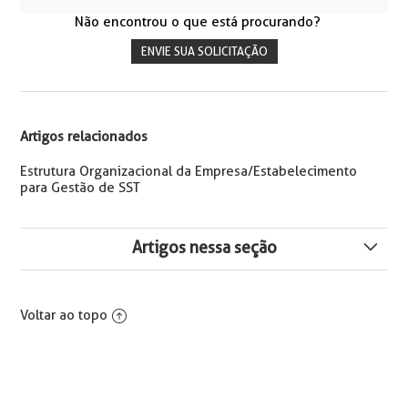
Não encontrou o que está procurando?
ENVIE SUA SOLICITAÇÃO
Artigos relacionados
Estrutura Organizacional da Empresa/Estabelecimento
para Gestão de SST​
Artigos nessa seção
Eventos SST Não Estão Sendo Gerados
Voltar ao topo
Erro ao gerar S-2240: CPF tem preenchimento
obrigatório
Erro na geração do S-2240: Fator de risco X.XXX do tipo