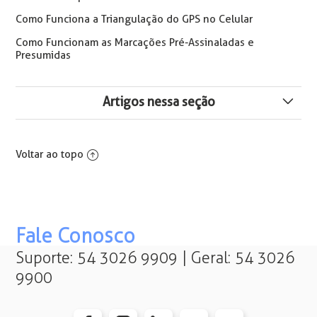
Como Funciona a Triangulação do GPS no Celular
Como Funcionam as Marcações Pré-Assinaladas e
Presumidas
Artigos nessa seção
🔒 Bloqueio de Cálculo de Ponto para Períodos com
Folha Consolidada
Voltar ao topo
Intrajornada: Legislação, Cálculo e Parametrização no
Flow
Fale Conosco
Visualização das Programações e
Afastamentos/Ausências Aplicados ao Dia
Suporte: 54 3026 9909 | Geral: 54 3026
9900
Acerto do Ponto – Nova Tela
PROCESSO: “Finalizado com erro” – Como Verificar Qual