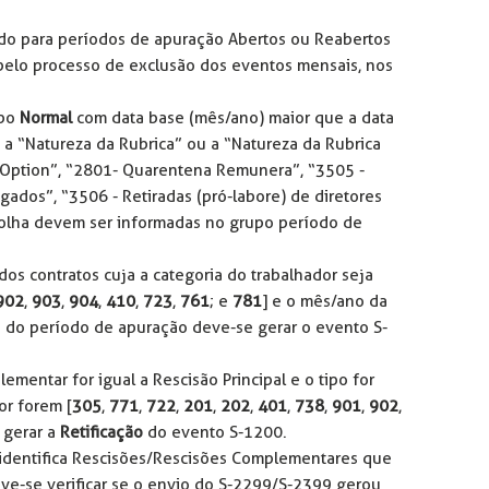
do para períodos de apuração Abertos ou Reabertos
pelo processo de exclusão dos eventos mensais, nos
ipo
Normal
com data base (mês/ano) maior que a data
a a “Natureza da Rubrica” ou a “Natureza da Rubrica
k Option”, “2801- Quarentena Remunera”, “3505 -
gados”, “3506 - Retiradas (pró-labore) de diretores
Folha devem ser informadas no grupo período de
dos contratos cuja a categoria do trabalhador seja
902
,
903
,
904
,
410
,
723
,
761
; e
781
] e o mês/ano da
o do período de apuração deve-se gerar o evento S-
entar for igual a Rescisão Principal e o tipo for
or forem [
305
,
771
,
722
,
201
,
202
,
401
,
738
,
901
,
902
,
 gerar a
Retificação
do evento S-1200.
a identifica Rescisões/Rescisões Complementares que
ve-se verificar se o envio do S-2299/S-2399 gerou