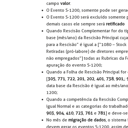
campo
valor
.
O Evento S-1200, somente pode ser gera
O Evento S-1200 será excluído somente 
demais casos ele sempre será
retificado
Quando Rescisão Complementar for do t
base (mês/ano) da Rescisão Principal cuj
para a Rescisão” é igual a [“1080 – Stoc
Retiradas (pró-labore) de diretores empre
não empregados”] todas as Rubricas da 
apuração do evento S-1200;
Quando a Folha de Rescisão Principal for 
[
305
,
771
,
722
,
201
,
202
,
401
,
738
,
901
,;
data base da Rescisão é igual ao mês/an
1200;
Quando a competência da Rescisão Complem
igual Normal e as categorias do trabalhad
903
,
904
,
410
,
723
,
761
e
781
] e deve-se
No mês de
migração de dados
, o sistem
devem gerar os eventos S-1200, assim de