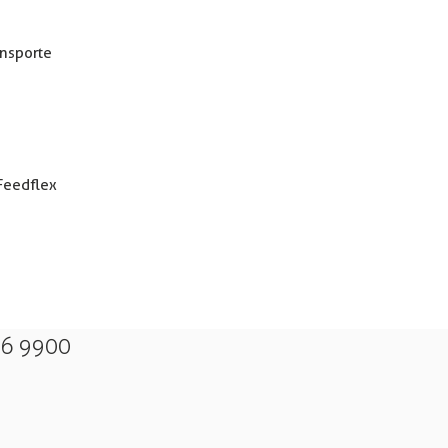
ansporte
Feedflex
26 9900