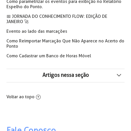
Como parametrizar os eventos para exibição no Relatório
Espelho do Ponto.
📅️ JORNADA DO CONHECIMENTO FLOW: EDIÇÃO DE
JANEIRO 🚀
Evento ao lado das marcações
Como Reimportar Marcação Que Não Aparece no Acerto do
Ponto
Como Cadastrar um Banco de Horas Móvel
Artigos nessa seção
Parametrização para Emissão do Espelho de Ponto
Voltar ao topo
Intrajornada: Legislação, Cálculo e Parametrização no
Flow
Obrigatoriedade de Emissão do Comprovante de
Registro do Ponto
Fale Conosco