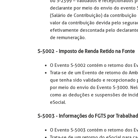
ou S-2399 – validados e recepcionados p
declarante por meio do envio do evento S
(Salário de Contribuição) da contribuição 
valor da contribuição devida pelo segura
efetivamente descontada pelo declarante
de remuneração.
S-5002 - Imposto de Renda Retido na Fonte
O Evento S-5002 contém o retorno dos E
Trata-se de um Evento de retorno do Amb
que tenha sido validado e recepcionado 
por meio do envio do Evento S-3000. Nel
como as deduções e suspensões de incid
eSocial.
S-5003 - Informações do FGTS por Trabalhad
O Evento S-5003 contém o retorno dos Ev
Trata-se de um retorno do eSocial para 