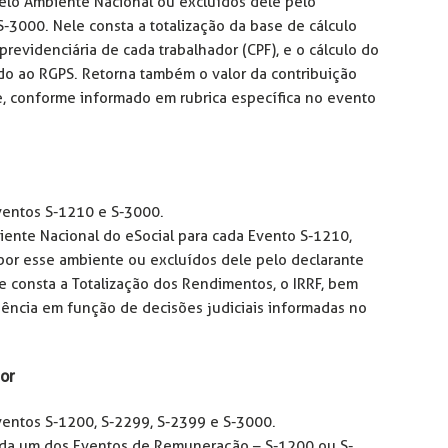
elo Ambiente Nacional ou excluídos dele pelo
-3000. Nele consta a totalização da base de cálculo
previdenciária de cada trabalhador (CPF), e o cálculo do
do ao RGPS. Retorna também o valor da contribuição
, conforme informado em rubrica específica no evento
ventos S-1210 e S-3000.
iente Nacional do eSocial para cada Evento S-1210,
por esse ambiente ou excluídos dele pelo declarante
e consta a Totalização dos Rendimentos, o IRRF, bem
ência em função de decisões judiciais informadas no
or
entos S-1200, S-2299, S-2399 e S-3000.
cada um dos Eventos de Remuneração – S-1200 ou S-