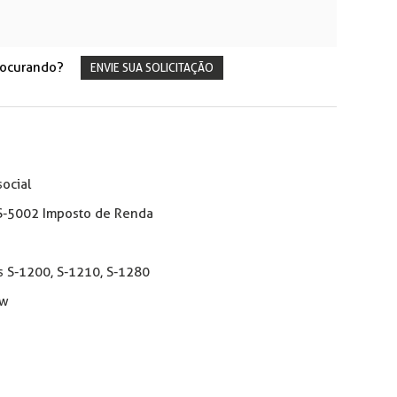
rocurando?
ENVIE SUA SOLICITAÇÃO
ocial
 S-5002 Imposto de Renda
 S-1200, S-1210, S-1280
ow