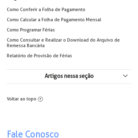
Como Conferir a Folha de Pagamento
Como Calcular a Folha de Pagamento Mensal
Como Programar Férias
Como Consultar e Realizar o Download do Arquivo de
Remessa Bancária
Relatório de Provisão de Férias
Artigos nessa seção
Como Consultar Xml S-5002 Importado
Voltar ao topo
Como Excluir um Cadastro de Folha
Como Exportar uma Consulta para Excel
Fale Conosco
Adicional Noturno e Horas Extras Não Estão Sendo