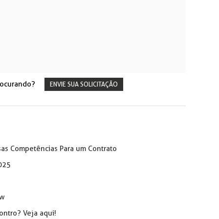
rocurando?
ENVIE SUA SOLICITAÇÃO
sas Competências Para um Contrato
025
ow
ntro? Veja aqui!