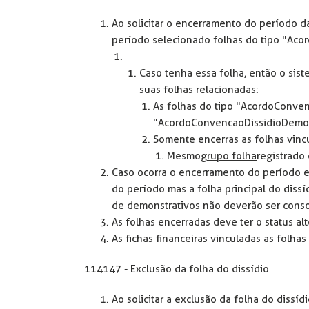
Ao solicitar o encerramento do período da
período selecionado folhas do tipo "Aco
Caso tenha essa folha, então o sist
suas folhas relacionadas:
As folhas do tipo "AcordoConve
"AcordoConvencaoDissidioDemon
Somente encerras as folhas vincu
Mesmo
grupo folha
registrado 
Caso ocorra o encerramento do período 
do período mas a folha principal do dissí
de demonstrativos não deverão ser conso
As folhas encerradas deve ter o status al
As fichas financeiras vinculadas as folha
114147 - Exclusão da folha do dissídio
Ao solicitar a exclusão da folha do dissíd