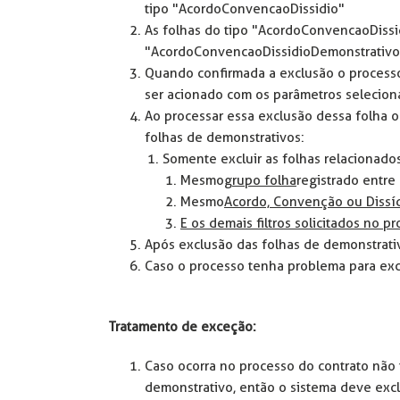
tipo "AcordoConvencaoDissidio"
As folhas do tipo "AcordoConvencaoDiss
"AcordoConvencaoDissidioDemonstrativo1
Quando confirmada a exclusão o process
ser acionado com os parâmetros selecion
Ao processar essa exclusão dessa folha o
folhas de demonstrativos:
Somente excluir as folhas relacionados 
Mesmo
grupo folha
registrado entre 
Mesmo
Acordo, Convenção ou Dissí
E os demais filtros solicitados no 
Após exclusão das folhas de demonstrativo
Caso o processo tenha problema para ex
Tratamento de exceção:
Caso ocorra no processo do contrato não te
demonstrativo, então o sistema deve exc