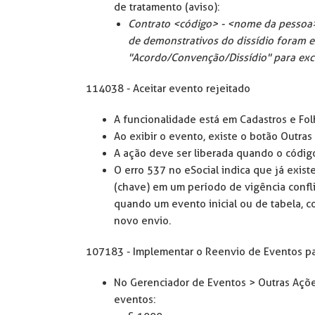
de tratamento (aviso):
Contrato <código> - <nome da pessoa> 
de demonstrativos do dissídio foram e
"Acordo/Convenção/Dissídio" para excl
114038 - Aceitar evento rejeitado
A funcionalidade está em Cadastros e Fo
Ao exibir o evento, existe o botão Outras
A ação deve ser liberada quando o código
O erro 537 no eSocial indica que já exis
(chave) em um período de vigência confli
quando um evento inicial ou de tabela, c
novo envio.
107183 - Implementar o Reenvio de Eventos pa
No Gerenciador de Eventos > Outras Ações
eventos: