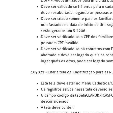
DD/MM/AAAA utilizados para Início da Uti
Deve ser validado se há erros para o cad
deve ser abortado, logando as pessoas e
Deve ser criado somente para os familiar
ou afastados na data de Início da Utiliza
serão gerados um S-2206
Deve ser verificado se o CPF dos familiar
possuem CPF inválido
Deve ser verificado se há contratos com 
abortado e deve ser logado quais os con
logar quais os erros, pode ser logado so
109821 - Criar a tela de Classificação para as R
Esta tela deve estar no Menu Cadastros/C
Os registros salvos nessa tela deverão 
O campo código da tabela CLARUBRICASFO
desconsiderado
A tela deve conter: