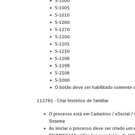
S-1000
S-1005
S-1010
S-1260
S-1270
S-2200
S-2205
S-2230
S-2206
S-2298
S-2306
S-3000
O botão deve ser habilitado somente 
112765 - Criar histórico de familiar
O processo está em Cadastros / eSocial /
Sistema
Ao iniciar o processo deve ser criado um 