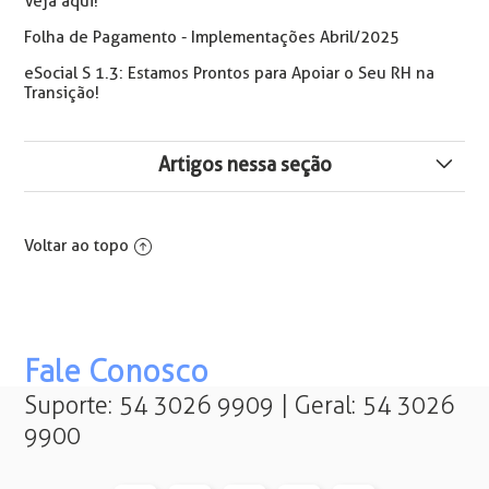
Veja aqui!
Folha de Pagamento - Implementações Abril/2025
eSocial S 1.3: Estamos Prontos para Apoiar o Seu RH na
Transição!
Artigos nessa seção
💰 Abono Salarial
Voltar ao topo
📢️ Plantão de Atendimento no Feriado do Rio Grande
do Sul -26/05 ⏰️
Recolhimentos de FGTS Processos Trabalhistas Serão
Fale Conosco
Efetuados Através do FGTS Digital a Partir de 05/2026
Suporte: 54 3026 9909 | Geral: 54 3026
💰 Abono Salarial do PIS 2026
9900
📢 Término dos Convênios de Outras Entidades como