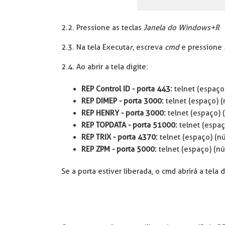
2.2. Pressione as teclas
Janela do Windows+R
2.3. Na tela Executa
r
, escreva
cmd
e pressione
2.4. Ao abrir a tela digite:
REP Control ID - porta 443:
telnet (espaço
REP DIMEP -
porta 3000:
telnet (espaço) 
REP HENRY - porta 3000:
telnet (espaço) 
REP TOPDATA - porta 51000:
telnet (espa
REP TRIX - porta 4370:
telnet (espaço) (n
REP ZPM - porta 5000:
telnet (espaço) (n
Se a porta estiver liberada, o cmd abrirá a tela