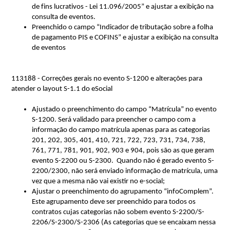
de fins lucrativos - Lei 11.096/2005” e ajustar a exibição na 
consulta de eventos.
Preenchido o campo “Indicador de tributação sobre a folha 
de pagamento PIS e COFINS” e ajustar a exibição na consulta 
de eventos
113188 - Correções gerais no evento S-1200 e alterações para
atender o layout S-1.1 do
eSocial
Ajustado o preenchimento do campo “Matrícula” no evento 
S-1200. Será
 validado para preencher o campo com a 
informação do campo matrícula apenas para as categorias 
201, 202, 305, 401, 410, 721, 722, 723, 731, 734, 738, 
761, 771, 781, 901, 902, 903 e 904, pois são as que geram 
evento S-2200 ou S-2300. 
Quando não é gerado evento S-
2200/2300, não será 
enviado
 informação de matrícula, uma 
vez que a mesma não vai existir no e-social
;
Ajustar o preenchimento do agrupamento “
infoComplem
”. 
Este agrupamento deve ser preenchido para todos os 
contratos 
cuja
s 
categorias não sobem evento S-2200/S-
2206/S-2300/S-2306 (As categorias que se encaixam nessa 