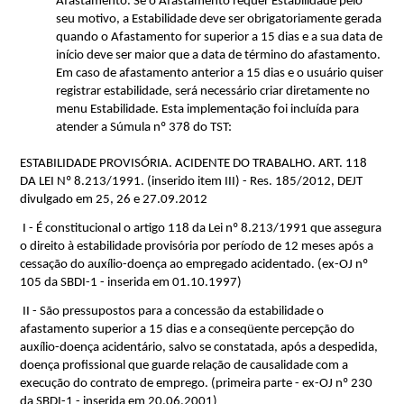
Afastamento. 
Se o Afastamento requer Estabilidade pelo 
seu motivo, a Estabilidade deve ser obrigatoriamente gerada 
quando o Afastamento for superior a 15 dias e a sua data de 
início deve ser maior que a data de término do afastamento. 
Em caso de afastamento anterior a 15 dias e o usuá
rio quiser 
registrar estabilidade, 
será necessário criar
 diretamente no 
menu Estabilidade. Esta implementação foi incluída para 
atender a 
Súmula nº 378 do TST:
ESTABILIDADE PROVISÓRIA. ACIDENTE DO TRABALHO. ART. 118 
DA LEI Nº 8.213/1991. (inserido item III) - Res. 185/2012, DEJT 
divulgado em 25, 26 e 27.09.2012  
 I - É constitucional o artigo 118 da Lei nº 8.213/1991 que assegura 
o direito à estabilidade provisória por período de 12 meses após a 
cessação do auxílio-doença ao empregado acidentado. (
ex-OJ
 nº 
105 da SBDI-1 - inserida em 01.10.1997)
 II - São pressupostos para a concessão da estabilidade o 
afastamento superior a 15 dias e a 
conseqüente
 percepção do 
auxílio-doença acidentário, salvo se constatada, após a despedida, 
doença profissional que guarde relação de causalidade com a 
execução do contrato de emprego. (primeira parte - 
ex-OJ
 nº 230 
da SBDI-1 - inserida em 20.06.2001)  