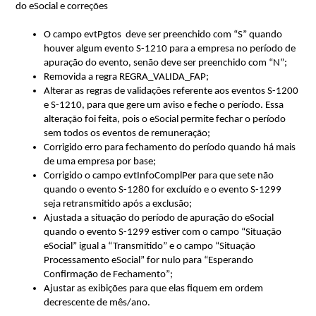
do
eSocial
e correções
O campo 
evtPgtos
  deve ser preenchido com “S” quando 
houver algum evento S-1210 para a empresa no período de 
apuração do evento, senão deve ser preenchido com “N”;
Removida a regra REGRA_VALIDA_FAP;
Alterar as regras de validações referente aos eventos S-1200 
e S-1210
, para que gere um aviso e feche 
o período.
 Essa 
alteração foi feita, pois o 
eSocial
 permite fechar o período 
sem todos os eventos de remuneração;
Corrigido erro para fechamento do período quando há mais 
de uma empresa por base;
Corrigido o campo 
evtInfoComplPer
 para que sete não 
quando o evento S-1280 for excluído e o evento S-1299 
seja retransmitido após a exclusão;
Ajustada a situação do período de apuração do 
eSocial
quando o evento S-1299 estiver com o campo “Situação 
eSocial
” igual a “Transmitido” e o campo “Situação 
Processamento 
eSocial
” for nulo para “Esperando 
Confirmação de Fechamento”;
Ajustar as exibições para que elas fiquem em ordem 
decrescente de mês/ano.