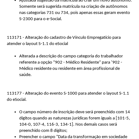
Ajustada sugestão da matrícula ao criar um novo autônomo. 
Somente será sugerida matrícula na criação de autônomos 
na
s
 categor
ias 731 ou 734, 
pois apenas essas geram evento 
S-2300 para o e-Social.
113171 - Altera
ção
d
o cadastro de Vínculo Empregatício para
atender o layout S-1.1 do
eSocial
Alterada a descrição do campo categoria do trabalhador 
referente a opção “902 - Médico Residente” para ‘902 - 
Médico residente ou residente em área profissional de 
saúde.
113177 - Alteração do evento S-1000 para atender o layout S-1.1
do
eSocial
.
O campo número de inscrição deve será preenchido com 14 
dígitos quando as naturezas jurídicas forem iguais a [101-5, 
104-0, 107-4, 116-3, 134-1]. Nos demais casos será 
preenchido com 8 dígitos;
Preencher o campo “Data da transformação em sociedade 