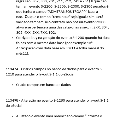
regra são: 307, 308, 701, 711, 712, 741 e 751) 
e
 que não 
tenham 
evento S
-2200, S-2206, S-2300, S-2306 gerados 
e
que tenha o campo “ADMTRANSOUTROAPP” igual a 
não
.  
Ou
 que o campo “
remunSuc
” seja igual a sim. Será 
validado também se 
o contrato não possui evento S2300 
ativo e se pertence a uma das categorias a seguir: 
2XX, 304, 
305, 4XX, 5XX, 7XX, 902
;
Corrigido bug na geração do evento S-1200 quando há duas 
folhas com a mesma data base (por exemplo 13° 
Antecipação com data base em 30/11 e folha mensal do 
mês11).
113474 - Criar os campos no banco de dados para o evento S-
1210 para atender o layout S-1.1 do
eSocial
Criado campos em banco de dados
113498 - Alteração no evento S-1280 para atender o layout S-1.1
do
eSocial
Ajustado o evento para preencher o campo “Informe o 